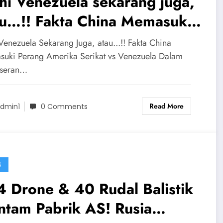
hi Venezuela sekarang juga,
au…!! Fakta China Memasuki
ang Amerika Serikat vs
Venezuela Sekarang Juga, atau...!! Fakta China
nezuela
uki Perang Amerika Serikat vs Venezuela Dalam
eseran…
Read More
dmin1
0 Comments
S
 Drone & 40 Rudal Balistik
ntam Pabrik AS! Rusia