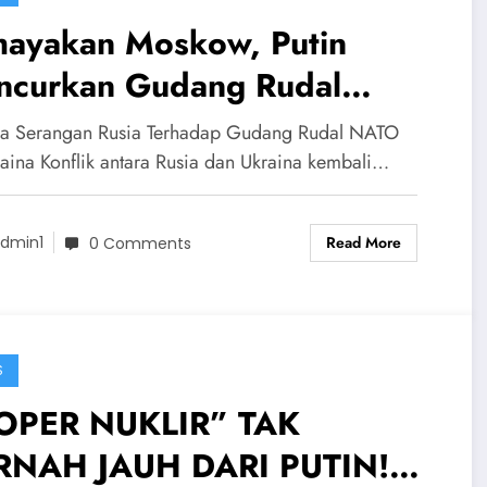
hayakan Moskow, Putin
ncurkan Gudang Rudal
TO! Rusia Serang Gudang
a Serangan Rusia Terhadap Gudang Rudal NATO
dal Ukraina Didanai NATO
raina Konflik antara Rusia dan Ukraina kembali…
Read More
dmin1
0 Comments
S
OPER NUKLIR” TAK
RNAH JAUH DARI PUTIN!