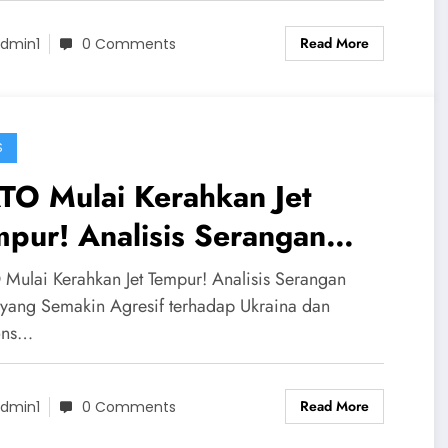
Read More
dmin1
0 Comments
S
TO Mulai Kerahkan Jet
pur! Analisis Serangan
ia yang Semakin Agresif
Mulai Kerahkan Jet Tempur! Analisis Serangan
rhadap Ukraina dan Respons
 yang Semakin Agresif terhadap Ukraina dan
ons…
TO
Read More
dmin1
0 Comments