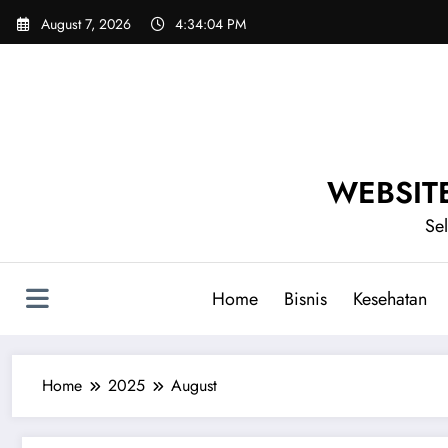
Skip
August 7, 2026
4:34:05 PM
to
content
WEBSIT
Se
Home
Bisnis
Kesehatan
Home
2025
August