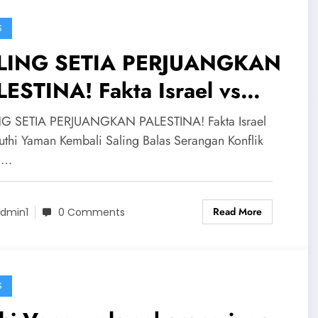
S
LING SETIA PERJUANGKAN
ESTINA! Fakta Israel vs
uthi Yaman Kembali Saling
G SETIA PERJUANGKAN PALESTINA! Fakta Israel
las Serangan
uthi Yaman Kembali Saling Balas Serangan Konflik
a…
Read More
dmin1
0 Comments
S