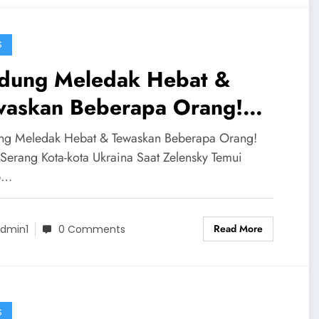
S
dung Meledak Hebat &
waskan Beberapa Orang!
ia Serang Kota-kota Ukraina
g Meledak Hebat & Tewaskan Beberapa Orang!
at Zelensky Temui Trump
 Serang Kota-kota Ukraina Saat Zelensky Temui
p…
Read More
dmin1
0 Comments
S