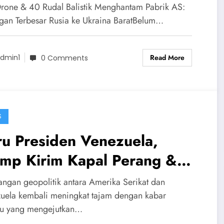
ncarkan Serangan Terbesar
rone & 40 Rudal Balistik Menghantam Pabrik AS:
Ukraina Barat
gan Terbesar Rusia ke Ukraina BaratBelum…
Read More
dmin1
0 Comments
S
u Presiden Venezuela,
ump Kirim Kapal Perang &
00 Tentara! Fakta Konflik
angan geopolitik antara Amerika Serikat dan
 vs Venezuela
uela kembali meningkat tajam dengan kabar
ru yang mengejutkan…