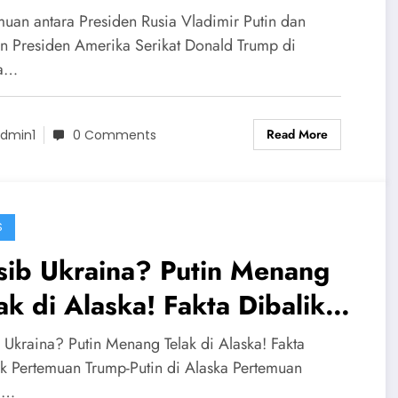
ini Pengamanan Ekstra Putin
muan antara Presiden Rusia Vladimir Putin dan
rtemu Trump di Alaska
n Presiden Amerika Serikat Donald Trump di
ka…
Read More
dmin1
0 Comments
S
sib Ukraina? Putin Menang
ak di Alaska! Fakta Dibalik
temuan Trump-Putin di
 Ukraina? Putin Menang Telak di Alaska! Fakta
aska
ik Pertemuan Trump-Putin di Alaska Pertemuan
a…