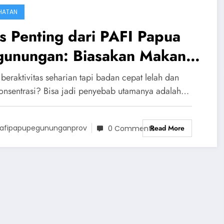
HATAN
s Penting dari PAFI Papua
gunungan: Biasakan Makan 4
hat 5 Sempurna Sebelum
beraktivitas seharian tapi badan cepat lelah dan
aktivitas
 konsentrasi? Bisa jadi penyebab utamanya adalah…
Read More
afipapupegununganprov
0 Comments