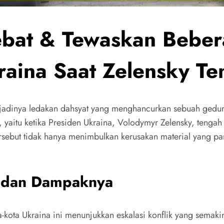
at & Tewaskan Bebera
raina Saat Zelensky T
dinya ledakan dahsyat yang menghancurkan sebuah gedung d
ial, yaitu ketika Presiden Ukraina, Volodymyr Zelensky, te
rsebut tidak hanya menimbulkan kerusakan material yang p
 dan Dampaknya
kota Ukraina ini menunjukkan eskalasi konflik yang semak