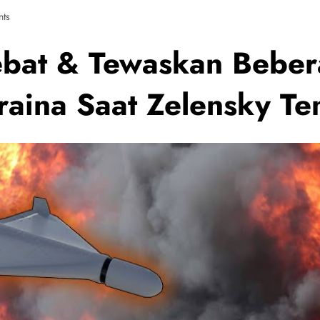
ts
at & Tewaskan Bebera
raina Saat Zelensky T