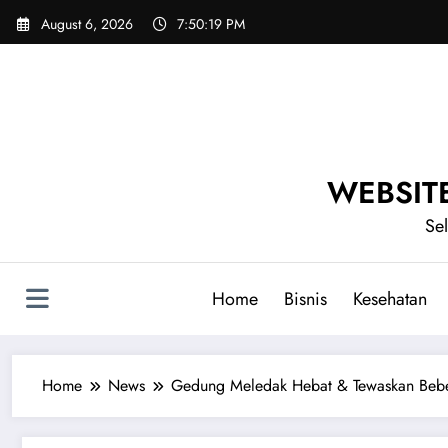
Skip
August 6, 2026
7:50:20 PM
to
content
WEBSIT
Se
Home
Bisnis
Kesehatan
Home
News
Gedung Meledak Hebat & Tewaskan Beber