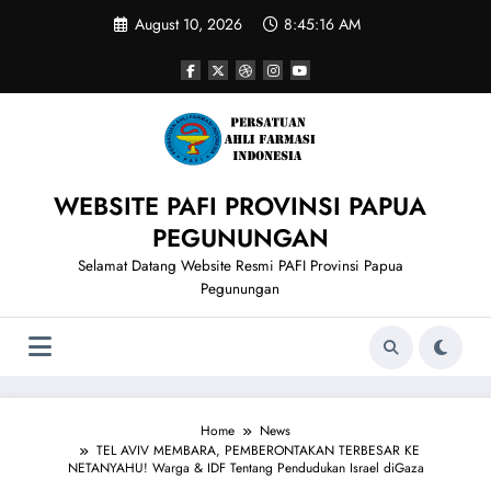
Skip
August 10, 2026
8:45:16 AM
to
content
WEBSITE PAFI PROVINSI PAPUA
PEGUNUNGAN
Selamat Datang Website Resmi PAFI Provinsi Papua
Pegunungan
Home
News
TEL AVIV MEMBARA, PEMBERONTAKAN TERBESAR KE
NETANYAHU! Warga & IDF Tentang Pendudukan Israel diGaza