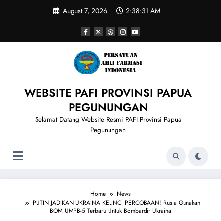
Skip
August 7, 2026
2:38:32 AM
to
content
WEBSITE PAFI PROVINSI PAPUA
PEGUNUNGAN
Selamat Datang Website Resmi PAFI Provinsi Papua
Pegunungan
Home
News
PUTIN JADIKAN UKRAINA KELINCI PERCOBAAN! Rusia Gunakan
BOM UMPB-5 Terbaru Untuk Bombardir Ukraina